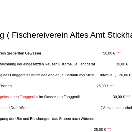
g ( Fischereiverein Altes Amt Stick
inem vom Verein gesperrten Gewässer 50,00 €
***
nzeichnung der eingesetzten Reusen u. Körbe. Je Fanggerät 20,00 €
g des Fanggerätes durch den Angler ( außerhalb von Sicht u. Rufweite ) 20,00 €
 von gefangenen Fischen 25,00 €
***
ugelassenen Fanggeräte
im Wasser, pro Fanggerät 30,00 €
***
Drahtreusen und Drahtkörben. ( Vorstandsentscheidu
gung der Ufer und Böschungen, das Graben nach Würmern
en und Deichen 25,00 €
***