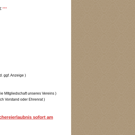
€
***
cheid. ggf. Anzeige )
Itgliedschaft unseres Vereins )
tand oder Ehrenrat )
chereierlaubnis sofort am