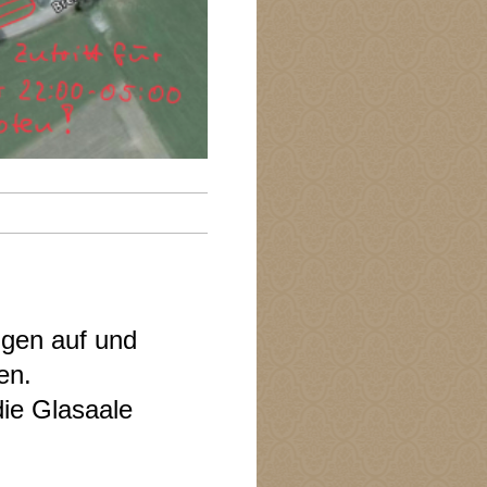
ugen auf und
en.
die Glasaale