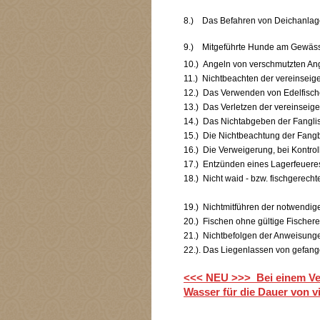
8.) Das Befahren von Deichanlage
9.) Mitgeführte Hun
10.) Angeln von 
11.) Nichtbeachten der ver
12.) Das Verwende
13.) Das Verletzen 
14.) Das Nichtabge
15.) Die Nichtbeacht
16.) Die Verweigerung, bei
17.) Entzünde
18.) Nicht waid - bzw
19.) Nichtmitführen der 
20.) Fischen ohne gültige Fisc
21.) Nichtbefolgen der A
22.). Das Liegenlass
<<< NEU >>> Bei einem Verg
Wasser für die Dauer von 