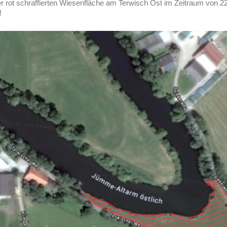
der rot schraffierten Wiesenfläche am Terwisch Ost im Zeitraum von 2
!