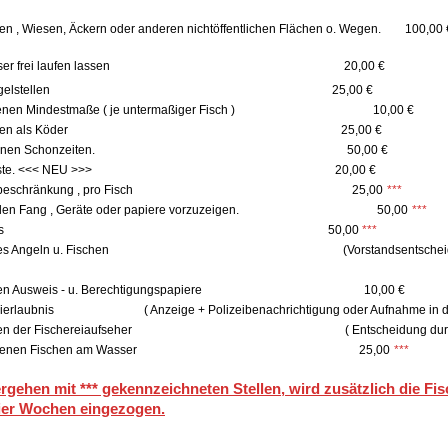
n , Wiesen, Äckern oder anderen nichtöffentlichen Flächen o. Wegen. 100,00 
de am Gewässer frei laufen lassen 20,00 €
verschmutzten Angelstellen 25,00 €
einseigenen Mindestmaße ( je untermaßiger Fisch ) 10,00 €
n von Edelfischen als Köder 25,00 €
der vereinseigenen Schonzeiten. 50,00 €
ben der Fangliste. <<< NEU >>> 20,00 €
ung der Fangbeschränkung , pro Fisch 25,00
***
 Kontrollen Fang , Geräte oder papiere vorzuzeigen. 50,00
***
n eines Lagerfeueres 50,00
***
. fischgerechtes Angeln u. Fischen (Vorstandsents
notwendigen Ausweis - u. Berechtigungspapiere 10,00 €
hereierlaubnis ( Anzeige + Polizeibenachrichtigung oder Aufnahme in die M
nweisungen der Fischereiaufseher ( Entscheidung durch Vors
en von gefangenen Fischen am Wasser 25,00
***
ehen mit *** gekennzeichneten Stellen, wird zusätzlich die Fis
vier Wochen eingezogen.