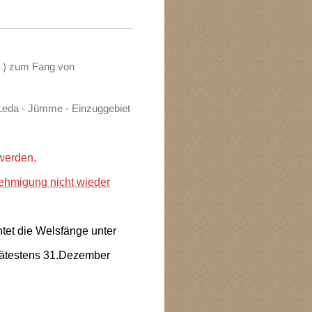
 ) zum Fang von
 Leda - Jümme - Einzuggebiet
werden,
ehmigung nicht wieder
htet die Welsfänge unter
pätestens 31.Dezember