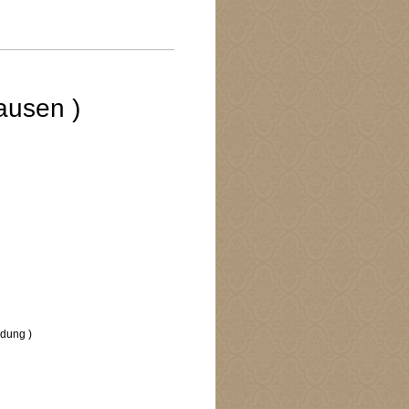
hausen )
ng )